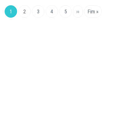
Pagination
Current
1
Page
2
Page
3
Page
4
Page
5
Next
››
Last
Fim »
page
page
page