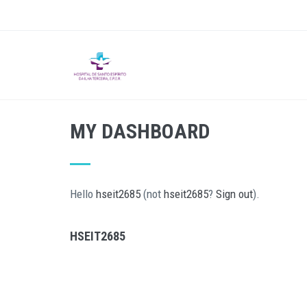
Skip
to
main
content
MY DASHBOARD
Hello
hseit2685
(not
hseit2685
?
Sign out
).
HSEIT2685